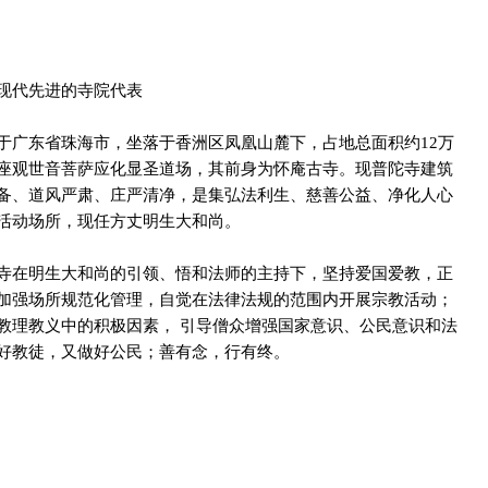
现代先进的寺院代表

于广东省珠海市，坐落于香洲区凤凰山麓下，占地总面积约12万
座观世音菩萨应化显圣道场，其前身为怀庵古寺。现普陀寺建筑
备、道风严肃、庄严清净，是集弘法利生、慈善公益、净化人心
活动场所，现任方丈明生大和尚。

寺在明生大和尚的引领、悟和法师的主持下，坚持爱国爱教，正
加强场所规范化管理，自觉在法律法规的范围内开展宗教活动；
教理教义中的积极因素， 引导僧众增强国家意识、公民意识和法
好教徒，又做好公民；善有念，行有终。